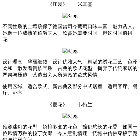
《庄园》——米耳基
不同性质的土壤确保了德国雷司令葡萄口味丰富，魅力诱人。
她像一位成熟的伯爵夫人，欣赏她需要时间，但这时间值得
花！
设计理念：华丽细致，设计优雅大气！精湛的绣花工艺，色泽
柔和，散发着贵族气质，古典的欧式花型，摒弃了传统家居的
严肃与压迫，营造出旁人所羡慕的欧式风情！
使用区域：适合欧式、新古典及部分中式居室，适用客厅、餐
厅、卧室；
《夏花》——卡特兰
雍容迷幻的花型，娇艳多变的花色，馥郁悠长的花香，如同一
位风情万种的拉丁女郎，令人意乱情迷，恍惚中仿佛穿梭于魔
幻与绚丽之间。