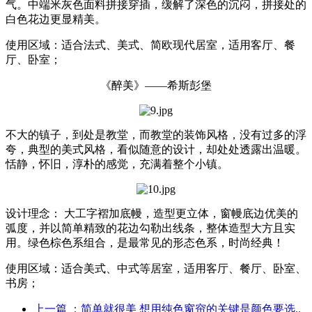
气。中端米灰色面料拼接穿插，缓解了深色的沉闷，拼接处的
白色花边更显精美。
使用区域：适合法式、美式、简欧现代居室，适用客厅、餐
厅、卧室；
《醉美》——希斯彭堡
不大的镇子，到处是教堂，而教堂的装饰风格，没有过多的浮
夸，典型的美式风格，看似随意的设计，却处处透露出温暖。
恬静，怀旧，淳朴的感觉，充满着整个小镇。
设计理念： 大工字褶加底幔，造型更立体，窗幔底边优美的
弧度，并以简单精致的花边勾勒出线条，整体造型大方且实
用。绿色棕色系组合，是最常见的形态色系，时尚经典！
使用区域：适合美式、中式等居室，适用客厅、餐厅、卧室、
书房；
上一篇
：简单就很美 想用纯色窗帘的关键是颜色要选..