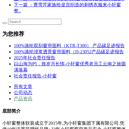
下一篇
：曹雪芹家族给皇宫织造的刺绣衣服来小轩窗
整..
为您推荐
100%涤纶双刮窗帘面料（KTR-T300） 产品碳足迹报告
100%涤纶浸浆透景窗帘面料（D-23052产品碳足迹报告
2025年社会责任报告
以山海为约，致岁月长情-小轩窗优秀老员工云南之旅圆
满落幕
社会责任报告-小轩窗
所有文章
公司动态
产品资讯
底部简介
小轩窗整体软装成立于2015年,为小轩窗集团下属有限公司.凭