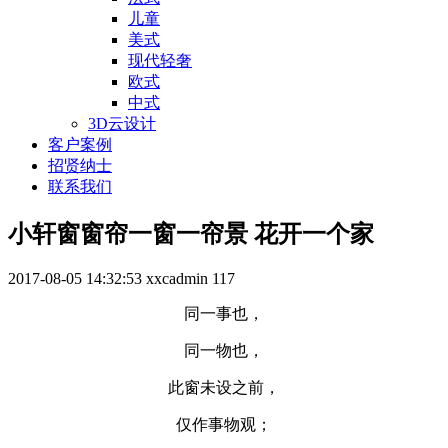
儿童
美式
现代轻奢
欧式
中式
3D云设计
客户案例
招贤纳士
联系我们
小轩窗窗帘一窗一帘景 花开一个家
2017-08-05 14:32:53
xxcadmin
117
同一事也，
同一物也，
此窗未设之前，
仅作事物观；