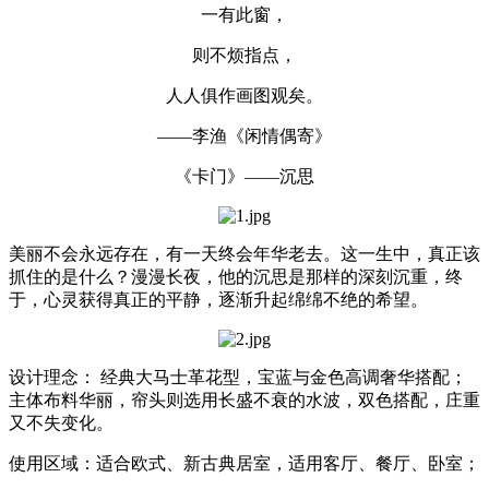
一有此窗，
则不烦指点，
人人俱作画图观矣。
——李渔《闲情偶寄》
《卡门》——沉思
美丽不会永远存在，有一天终会年华老去。这一生中，真正该
抓住的是什么？漫漫长夜，他的沉思是那样的深刻沉重，终
于，心灵获得真正的平静，逐渐升起绵绵不绝的希望。
设计理念： 经典大马士革花型，宝蓝与金色高调奢华搭配；
主体布料华丽，帘头则选用长盛不衰的水波，双色搭配，庄重
又不失变化。
使用区域：适合欧式、新古典居室，适用客厅、餐厅、卧室；