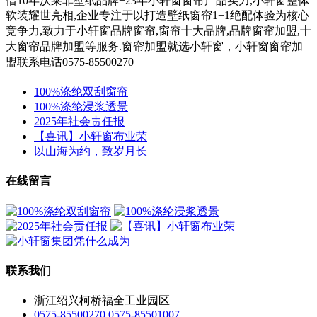
借10年沃莱菲壁纸品牌+23年小轩窗窗帘产品实力,小轩窗整体
软装耀世亮相,企业专注于以打造壁纸窗帘1+1绝配体验为核心
竞争力,
致力于小轩窗
品牌窗帘,窗帘十大品牌,品牌窗帘加盟,十
大窗帘品牌加盟等服务.
窗帘加盟就选小轩窗，小轩窗窗帘加
盟联系电话0575-85500270
100%涤纶双刮窗帘
100%涤纶浸浆透景
2025年社会责任报
【喜讯】小轩窗布业荣
以山海为约，致岁月长
在线留言
联系我们
浙江绍兴柯桥福全工业园区
0575-85500270 0575-85501007