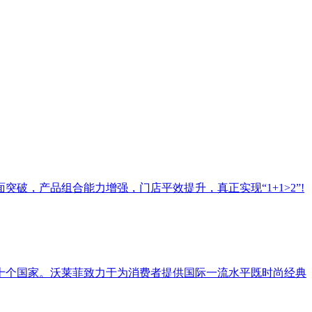
突破，产品组合能力增强，门店平效提升，真正实现“1+1>2”!
十个国家。沃莱菲致力于为消费者提供国际一流水平既时尚经典