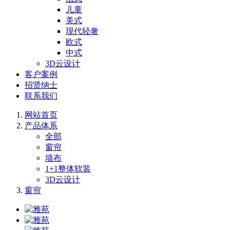
儿童
美式
现代轻奢
欧式
中式
3D云设计
客户案例
招贤纳士
联系我们
网站首页
产品体系
全部
窗帘
墙布
1+1整体软装
3D云设计
窗帘