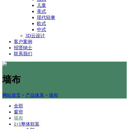
儿童
美式
现代轻奢
欧式
中式
3D云设计
客户案例
招贤纳士
联系我们
墙布
网站首页
>
产品体系
>
墙布
全部
窗帘
墙布
1+1整体软装