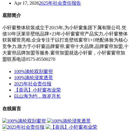
Apr 17, 2026
2025年社会责任报告
底部简介
小轩窗整体软装成立于2015年,为小轩窗集团下属有限公司.凭
借10年沃莱菲壁纸品牌+23年小轩窗窗帘产品实力,小轩窗整体
软装耀世亮相,企业专注于以打造壁纸窗帘1+1绝配体验为核心
竞争力,
致力于小轩窗
品牌窗帘,窗帘十大品牌,品牌窗帘加盟,十
大窗帘品牌加盟等服务.
窗帘加盟就选小轩窗，小轩窗窗帘加
盟联系电话0575-85500270
100%涤纶双刮窗帘
100%涤纶浸浆透景
2025年社会责任报
【喜讯】小轩窗布业荣
以山海为约，致岁月长
在线留言