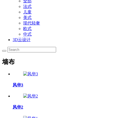
全部
法式
儿童
美式
现代轻奢
欧式
中式
3D云设计
墙布
风华3
风华2