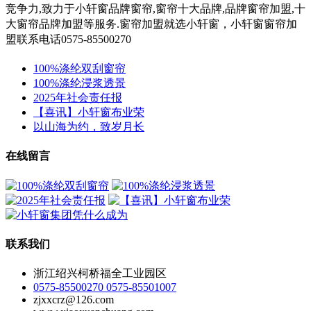
竞争力,
致力于小轩窗
品牌窗帘,窗帘十大品牌,品牌窗帘加盟,十
大窗帘品牌加盟等服务.
窗帘加盟就选小轩窗，小轩窗窗帘加
盟联系电话0575-85500270
100%涤纶双刮窗帘
100%涤纶浸浆透景
2025年社会责任报
【喜讯】小轩窗布业荣
以山海为约，致岁月长
在线留言
联系我们
浙江绍兴柯桥福全工业园区
0575-85500270 0575-85501007
zjxxcrz@126.com