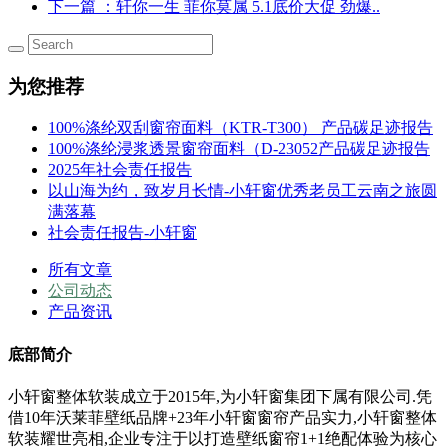
下一篇
：轩你一生 菲你莫属 5.1底价大促 劲爆..
为您推荐
100%涤纶双刮窗帘面料（KTR-T300） 产品碳足迹报告
100%涤纶浸浆透景窗帘面料（D-23052产品碳足迹报告
2025年社会责任报告
以山海为约，致岁月长情-小轩窗优秀老员工云南之旅圆
满落幕
社会责任报告-小轩窗
所有文章
公司动态
产品资讯
底部简介
小轩窗整体软装成立于2015年,为小轩窗集团下属有限公司.凭
借10年沃莱菲壁纸品牌+23年小轩窗窗帘产品实力,小轩窗整体
软装耀世亮相,企业专注于以打造壁纸窗帘1+1绝配体验为核心