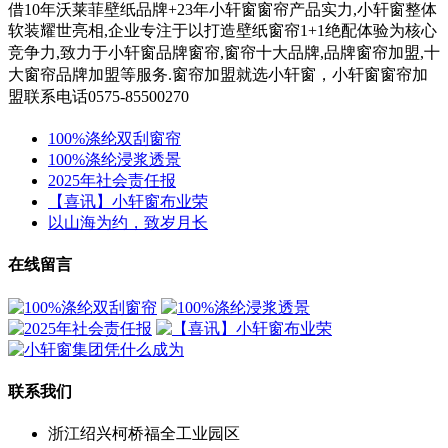
借10年沃莱菲壁纸品牌+23年小轩窗窗帘产品实力,小轩窗整体
软装耀世亮相,企业专注于以打造壁纸窗帘1+1绝配体验为核心
竞争力,
致力于小轩窗
品牌窗帘,窗帘十大品牌,品牌窗帘加盟,十
大窗帘品牌加盟等服务.
窗帘加盟就选小轩窗，小轩窗窗帘加
盟联系电话0575-85500270
100%涤纶双刮窗帘
100%涤纶浸浆透景
2025年社会责任报
【喜讯】小轩窗布业荣
以山海为约，致岁月长
在线留言
联系我们
浙江绍兴柯桥福全工业园区