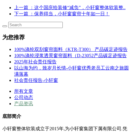
上一篇
：这个国庆给装修“减负”，小轩窗整体软装整..
下一篇
：保养得当，小轩窗窗帘十年如一日！
为您推荐
100%涤纶双刮窗帘面料（KTR-T300） 产品碳足迹报告
100%涤纶浸浆透景窗帘面料（D-23052产品碳足迹报告
2025年社会责任报告
以山海为约，致岁月长情-小轩窗优秀老员工云南之旅圆
满落幕
社会责任报告-小轩窗
所有文章
公司动态
产品资讯
底部简介
小轩窗整体软装成立于2015年,为小轩窗集团下属有限公司.凭