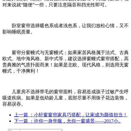
对来说就“随便”一些，只要注意隔音和挡光性即可。
卧室窗帘选择暖色系或者浅色系，让我们放松心情，又不
影响睡眠质量。
窗帘分窗幔式与无窗幔式：如果家居风格属于法式、古典
欧式、地中海风格、新中式等，建议选择窗幔式窗帘搭配，高
贵典雅的气质扑面而来！如果是北欧、现代风格，则选用无窗
幔式，干净爽利！
儿童房不选择带毛的窗帘面料，容易造成孩子过敏产生呼
吸道疾病。如果是低幼龄儿童，底部尽量不用珠子花边装饰，
容易误吞。
上一篇
：小轩窗窗帘家具巧搭配，让家成为颜值担当！
下一篇
：许你一身华服，允你一窗盛景——2017小..