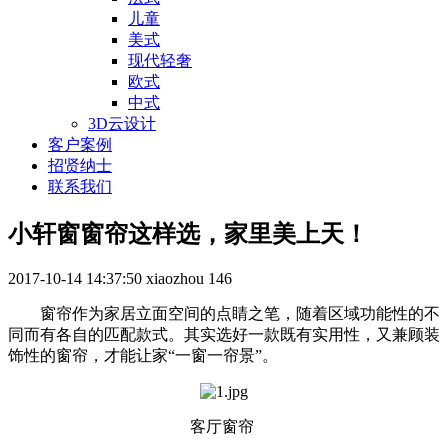
儿童
美式
现代轻奢
欧式
中式
3D云设计
客户案例
招贤纳士
联系我们
小轩窗窗帘这样选，家里美上天！
2017-10-14 14:37:50
xiaozhou
146
窗帘作为家居立面空间的点睛之笔，随着区域功能性的不
同而有各自的匹配款式。其实选好一款既有实用性，又兼顾装
饰性的窗帘，才能让家“一窗一帘景”。
客厅窗帘