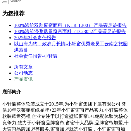
为您推荐
100%涤纶双刮窗帘面料（KTR-T300） 产品碳足迹报告
100%涤纶浸浆透景窗帘面料（D-23052产品碳足迹报告
2025年社会责任报告
以山海为约，致岁月长情-小轩窗优秀老员工云南之旅圆
满落幕
社会责任报告-小轩窗
所有文章
公司动态
产品资讯
底部简介
小轩窗整体软装成立于2015年,为小轩窗集团下属有限公司.凭
借10年沃莱菲壁纸品牌+23年小轩窗窗帘产品实力,小轩窗整体
软装耀世亮相,企业专注于以打造壁纸窗帘1+1绝配体验为核心
竞争力,
致力于小轩窗
品牌窗帘,窗帘十大品牌,品牌窗帘加盟,十
大窗帘品牌加盟等服务.
窗帘加盟就选小轩窗，小轩窗窗帘加