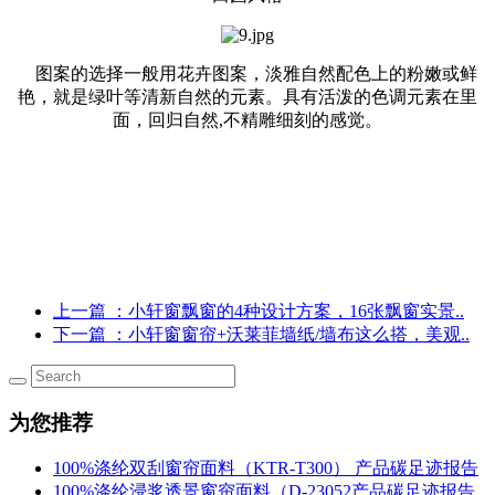
图案的选择一般用花卉图案，淡雅自然配色上的粉嫩或鲜
艳，就是绿叶等清新自然的元素。具有活泼的色调元素在里
面，回归自然,不精雕细刻的感觉。
上一篇
：小轩窗飘窗的4种设计方案，16张飘窗实景..
下一篇
：小轩窗窗帘+沃莱菲墙纸/墙布这么搭，美观..
为您推荐
100%涤纶双刮窗帘面料（KTR-T300） 产品碳足迹报告
100%涤纶浸浆透景窗帘面料（D-23052产品碳足迹报告