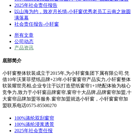
2025年社会责任报告
以山海为约，致岁月长情-小轩窗优秀老员工云南之旅圆
满落幕
社会责任报告-小轩窗
所有文章
公司动态
产品资讯
底部简介
小轩窗整体软装成立于2015年,为小轩窗集团下属有限公司.凭
借10年沃莱菲壁纸品牌+23年小轩窗窗帘产品实力,小轩窗整体
软装耀世亮相,企业专注于以打造壁纸窗帘1+1绝配体验为核心
竞争力,
致力于小轩窗
品牌窗帘,窗帘十大品牌,品牌窗帘加盟,十
大窗帘品牌加盟等服务.
窗帘加盟就选小轩窗，小轩窗窗帘加
盟联系电话0575-85500270
100%涤纶双刮窗帘
100%涤纶浸浆透景
2025年社会责任报