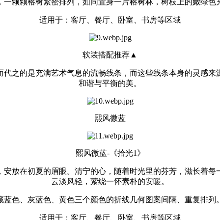
，一颗颗榕树紧密排列，如同置身一片榕树林，树枝上的嫩绿色
适用于：客厅、餐厅、卧室、书房等区域
软装搭配推荐▲
而代之的是充满艺术气息的流畅线条，而这些线条本身的灵感来
和谐与平衡的美。
熙风微蓝
熙风微蓝-《拾光1》
，安放在初夏的眉眼。清宁的心，随着时光里的芬芳，滋长着每
云淡风轻，萦绕一怀素朴的安暖。
藏蓝色、灰蓝色、黄色三个颜色的折线几何图案间隔、重复排列
适用于：客厅、餐厅、卧室、书房等区域