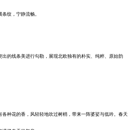
横条纹，宁静流畅。
突出的线条美进行勾勒，展现北欧独有的朴实、纯粹、原始韵
有各种花的香，风轻轻地吹过树梢，带来一阵婆娑与低吟。春天