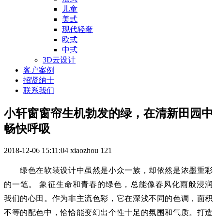
儿童
美式
现代轻奢
欧式
中式
3D云设计
客户案例
招贤纳士
联系我们
小轩窗窗帘生机勃发的绿，在清新田园中
畅快呼吸
2018-12-06 15:11:04
xiaozhou
121
绿色在软装设计中虽然是小众一族，却依然是浓墨重彩
的一笔。 象征生命和青春的绿色，总能像春风化雨般浸润
我们的心田。作为非主流色彩，它在深浅不同的色调，面积
不等的配色中，恰恰能变幻出个性十足的氛围和气质。打造