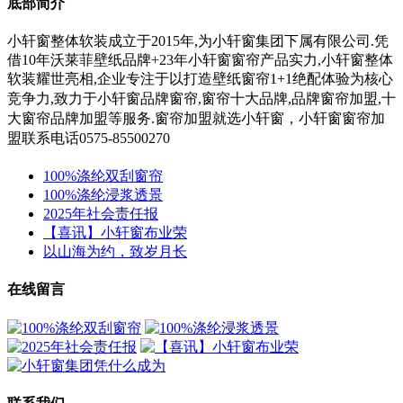
底部简介
小轩窗整体软装成立于2015年,为小轩窗集团下属有限公司.凭
借10年沃莱菲壁纸品牌+23年小轩窗窗帘产品实力,小轩窗整体
软装耀世亮相,企业专注于以打造壁纸窗帘1+1绝配体验为核心
竞争力,
致力于小轩窗
品牌窗帘,窗帘十大品牌,品牌窗帘加盟,十
大窗帘品牌加盟等服务.
窗帘加盟就选小轩窗，小轩窗窗帘加
盟联系电话0575-85500270
100%涤纶双刮窗帘
100%涤纶浸浆透景
2025年社会责任报
【喜讯】小轩窗布业荣
以山海为约，致岁月长
在线留言