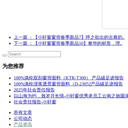
上一篇
：【小轩窗窗帘春季新品7】呼之欲出的古典韵..
下一篇
：【小轩窗窗帘春季新品10】奢华的材质，理..
为您推荐
100%涤纶双刮窗帘面料（KTR-T300） 产品碳足迹报告
100%涤纶浸浆透景窗帘面料（D-23052产品碳足迹报告
2025年社会责任报告
以山海为约，致岁月长情-小轩窗优秀老员工云南之旅圆
社会责任报告-小轩窗
所有文章
公司动态
产品资讯