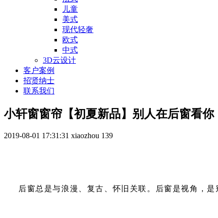
儿童
美式
现代轻奢
欧式
中式
3D云设计
客户案例
招贤纳士
联系我们
小轩窗窗帘【初夏新品】别人在后窗看你
2019-08-01 17:31:31
xiaozhou
139
后窗总是与浪漫、复古、怀旧关联。后窗是视角，是