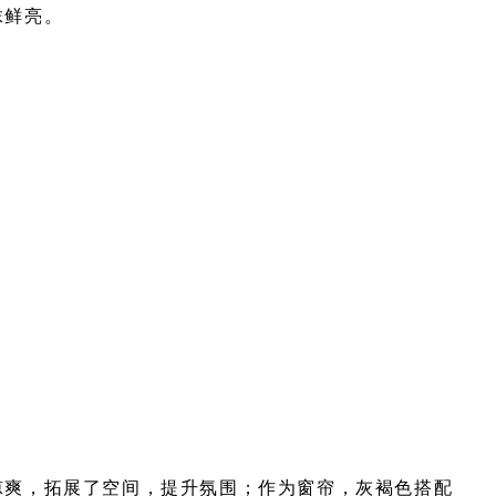
抹鲜亮。
凉爽，拓展了空间，提升氛围；作为窗帘，灰褐色搭配