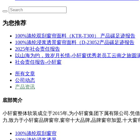
为您推荐
100%涤纶双刮窗帘面料（KTR-T300） 产品碳足迹报告
100%涤纶浸浆透景窗帘面料（D-23052产品碳足迹报告
2025年社会责任报告
以山海为约，致岁月长情-小轩窗优秀老员工云南之旅圆
社会责任报告-小轩窗
所有文章
公司动态
产品资讯
底部简介
小轩窗整体软装成立于2015年,为小轩窗集团下属有限公司.凭
力,
致力于小轩窗
品牌窗帘,窗帘十大品牌,品牌窗帘加盟,十大窗
100%涤纶双刮窗帘
100%涤纶浸浆透景