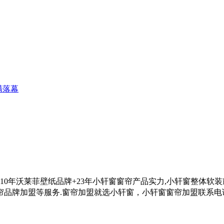
满落幕
借10年沃莱菲壁纸品牌+23年小轩窗窗帘产品实力,小轩窗整体软
帘品牌加盟等服务.
窗帘加盟就选小轩窗，小轩窗窗帘加盟联系电话0575