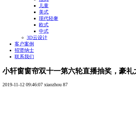
儿童
美式
现代轻奢
欧式
中式
3D云设计
客户案例
招贤纳士
联系我们
小轩窗窗帘双十一第六轮直播抽奖，豪礼
2019-11-12 09:46:07
xiaozhou
87