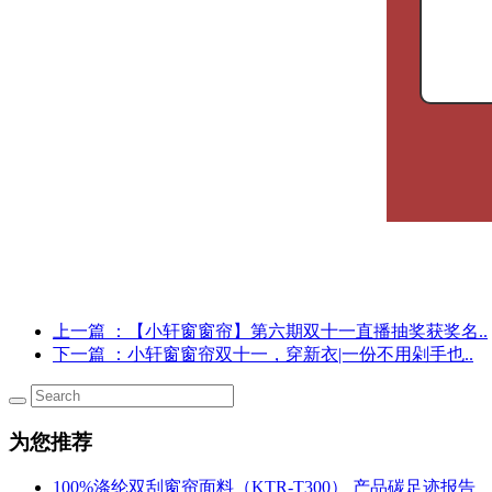
上一篇
：【小轩窗窗帘】第六期双十一直播抽奖获奖名..
下一篇
：小轩窗窗帘双十一，穿新衣|一份不用剁手也..
为您推荐
100%涤纶双刮窗帘面料（KTR-T300） 产品碳足迹报告