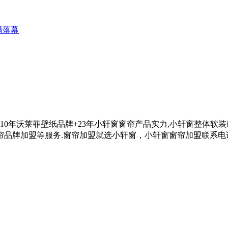
满落幕
借10年沃莱菲壁纸品牌+23年小轩窗窗帘产品实力,小轩窗整体软
帘品牌加盟等服务.
窗帘加盟就选小轩窗，小轩窗窗帘加盟联系电话0575