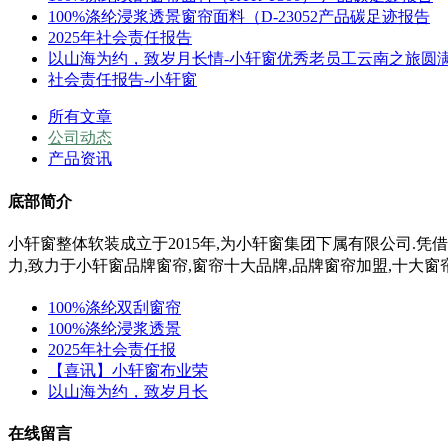
100%涤纶浸浆透景窗帘面料（D-23052产品碳足迹报告
2025年社会责任报告
以山海为约，致岁月长情-小轩窗优秀老员工云南之旅圆
社会责任报告-小轩窗
所有文章
公司动态
产品资讯
底部简介
小轩窗整体软装成立于2015年,为小轩窗集团下属有限公司.凭
力,
致力于小轩窗
品牌窗帘,窗帘十大品牌,品牌窗帘加盟,十大窗
100%涤纶双刮窗帘
100%涤纶浸浆透景
2025年社会责任报
【喜讯】小轩窗布业荣
以山海为约，致岁月长
在线留言