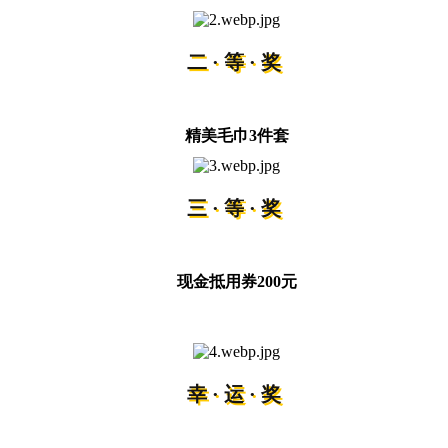
二·等·奖
精美毛巾3件套
三·等·奖
现金抵用券200元
幸·运·奖