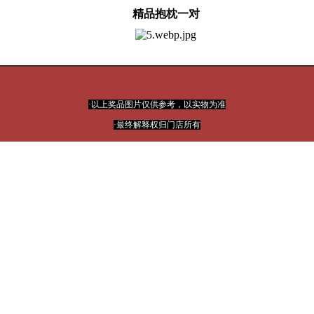
精品抱枕一对
·以上奖品图片仅供参考，以实物为准
·最终解释权归门店所有
行动
“
大奖
”
更
等你来拿
心动不如
！