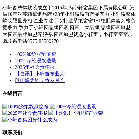
小轩窗整体软装成立于2015年,为小轩窗集团下属有限公司.凭
借10年沃莱菲壁纸品牌+23年小轩窗窗帘产品实力,小轩窗整体
软装耀世亮相,企业专注于以打造壁纸窗帘1+1绝配体验为核心
竞争力,
致力于小轩窗
品牌窗帘,窗帘十大品牌,品牌窗帘加盟,十
大窗帘品牌加盟等服务.
窗帘加盟就选小轩窗，小轩窗窗帘加
盟联系电话0575-85500270
100%涤纶双刮窗帘
100%涤纶浸浆透景
2025年社会责任报
【喜讯】小轩窗布业荣
以山海为约，致岁月长
在线留言
联系我们