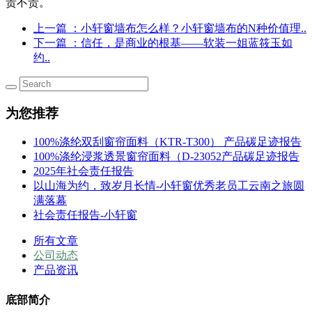
贵不贵。
上一篇
：小轩窗墙布怎么样？小轩窗墙布的N种价值理..
下一篇
：信任，是商业的根基——软装一姐蓝筱玉如
约..
为您推荐
100%涤纶双刮窗帘面料（KTR-T300） 产品碳足迹报告
100%涤纶浸浆透景窗帘面料（D-23052产品碳足迹报告
2025年社会责任报告
以山海为约，致岁月长情-小轩窗优秀老员工云南之旅圆
满落幕
社会责任报告-小轩窗
所有文章
公司动态
产品资讯
底部简介