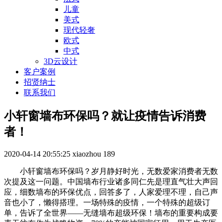
儿童
美式
现代轻奢
欧式
中式
3D云设计
客户案例
招贤纳士
联系我们
小轩窗墙布环保吗？就让疫情告诉消费
者！
2020-04-14 20:55:25
xiaozhou
189
小轩窗墙布环保吗？岁月静好时光，无数爱家消费者无数
次提及这一问题。中国墙布行业诸多同仁先是理直气壮大声回
应，细数墙布的环保优点，回答多了，人家爱理不理，自己声
音也小了，懒得搭理。一场特殊的疫情，一个特殊的超级订
单，告诉了全世界——无缝墙布超级环保！墙布的重要构成要