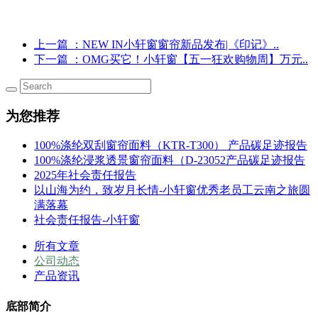
上一篇
：NEW IN小轩窗窗帘新品发布|《印记》..
下一篇
：OMG买它！小轩窗【五一狂欢购物周】万元..
为您推荐
100%涤纶双刮窗帘面料（KTR-T300） 产品碳足迹报告
100%涤纶浸浆透景窗帘面料（D-23052产品碳足迹报告
2025年社会责任报告
以山海为约，致岁月长情-小轩窗优秀老员工云南之旅圆
满落幕
社会责任报告-小轩窗
所有文章
公司动态
产品资讯
底部简介