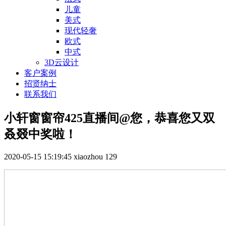
儿童
美式
现代轻奢
欧式
中式
3D云设计
客户案例
招贤纳士
联系我们
小轩窗窗帘425直播间@您，恭喜您又双
叒叕中奖啦！
2020-05-15 15:19:45
xiaozhou
129