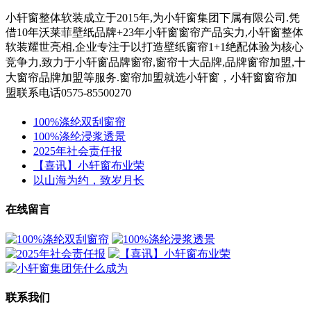
小轩窗整体软装成立于2015年,为小轩窗集团下属有限公司.凭
借10年沃莱菲壁纸品牌+23年小轩窗窗帘产品实力,小轩窗整体
软装耀世亮相,企业专注于以打造壁纸窗帘1+1绝配体验为核心
竞争力,
致力于小轩窗
品牌窗帘,窗帘十大品牌,品牌窗帘加盟,十
大窗帘品牌加盟等服务.
窗帘加盟就选小轩窗，小轩窗窗帘加
盟联系电话0575-85500270
100%涤纶双刮窗帘
100%涤纶浸浆透景
2025年社会责任报
【喜讯】小轩窗布业荣
以山海为约，致岁月长
在线留言
联系我们