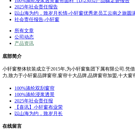
100%涤纶浸浆透景窗帘面料（D-23052产品碳足迹报告
2025年社会责任报告
以山海为约，致岁月长情-小轩窗优秀老员工云南之旅圆
社会责任报告-小轩窗
所有文章
公司动态
产品资讯
底部简介
小轩窗整体软装成立于2015年,为小轩窗集团下属有限公司.凭
力,
致力于小轩窗
品牌窗帘,窗帘十大品牌,品牌窗帘加盟,十大窗
100%涤纶双刮窗帘
100%涤纶浸浆透景
2025年社会责任报
【喜讯】小轩窗布业荣
以山海为约，致岁月长
在线留言