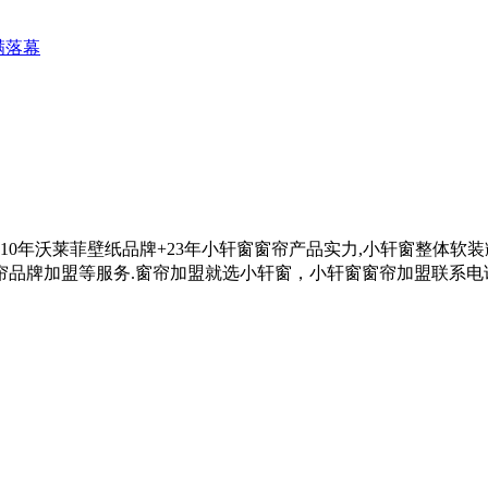
满落幕
借10年沃莱菲壁纸品牌+23年小轩窗窗帘产品实力,小轩窗整体软
帘品牌加盟等服务.
窗帘加盟就选小轩窗，小轩窗窗帘加盟联系电话0575