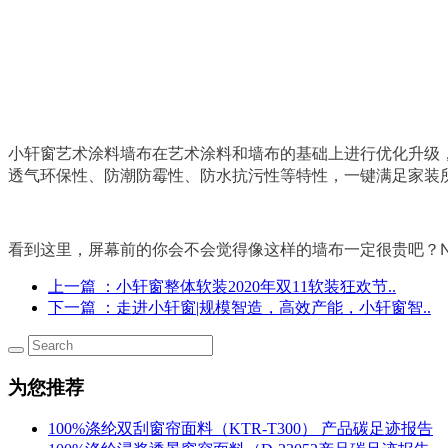
小轩窗艺术涂料墙布在艺术涂料和墙布的基础上进行优化升级
透气环保性、防潮防霉性、防水抗污性等特性，一键满足家装
看到这里，屏幕前的你会不会觉得像这样的墙布一定很贵吧？N
上一篇
：小轩窗整体软装2020年双11软装狂欢节..
下一篇
：走进小轩窗|规模智造，高效产能，小轩窗智..
为您推荐
100%涤纶双刮窗帘面料（KTR-T300） 产品碳足迹报告