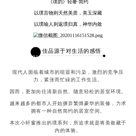
《璞韵》轻奢·简约
以璞言物则天然美质，美玉深藏
以璞喻人则返璞归真，神华内敛
佳品源于对生活的感悟
01
现代人面临着城市的喧嚣和污染，激烈的竞争压
力，紧张而忙碌的工作生活。
因而，更加向往清新自然、随意轻松的居室环境。
越来越多的都市人开始摒弃繁缛豪华的装修，力求
拥有一种自然简约的居室空间。
本次小轩窗推出的璞系列，所追求就是将美敛藏于
内的体验。