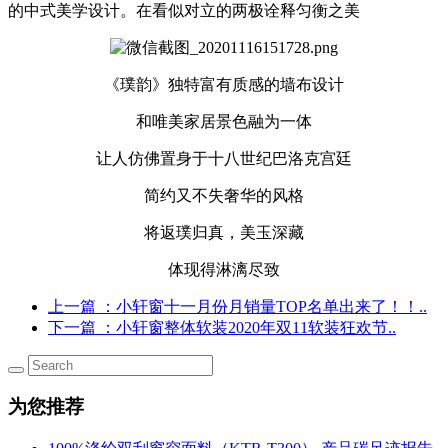
的中式美学设计。在看似对立的两极诠释匀衡之美
《璞韵》独特富有质感的墙布设计
和唯美家居景色融为一体
让人仿佛置身于十八世纪巴洛克宫廷
简约又不失奢华的风格
将返璞归真，美玉深藏
体现得淋漓尽致
上一篇
：小轩窗十一月份月销量TOP名单出来了！！..
下一篇
：小轩窗整体软装2020年双11软装狂欢节..
为您推荐