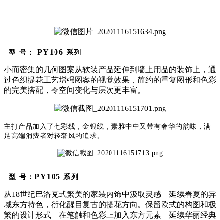
PY106
型
号：
系列
小而密集的几何图案从软装产品延伸到墙上用品的装饰上，通
过色织提花工艺增强图案的视觉效果，简约的重复图形和色彩
的完美搭配，令空间变化与层次更丰富。
主打产品加入了七彩线，金银线，
素雅中
中又带有
奢华
的韵味，满
足高端消费者对轻奢风的追求。
PY105
型
号：
系列
从18世纪巴洛克式繁美的家装内饰中汲取灵感，延续春夏的异
域东方特色，衍化醒目复古的提花方向。保留欧式的构图和极
繁的设计形式，在笔触和色彩上加入东方元素，延续华丽经典