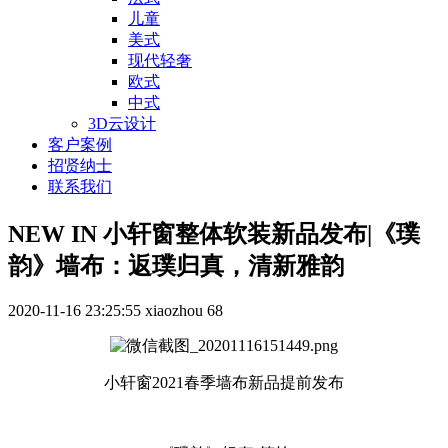
儿童
美式
现代轻奢
欧式
中式
3D云设计
客户案例
招贤纳士
联系我们
NEW IN 小轩窗整体软装新品发布|《璞
韵》墙布：返璞归真，清新雅韵
2020-11-16 23:25:55
xiaozhou
68
小轩窗2021春季墙布新品提前发布