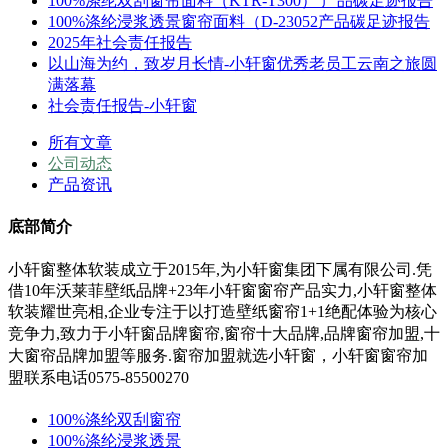
100%涤纶双刮窗帘面料（KTR-T300） 产品碳足迹报告
100%涤纶浸浆透景窗帘面料（D-23052产品碳足迹报告
2025年社会责任报告
以山海为约，致岁月长情-小轩窗优秀老员工云南之旅圆
满落幕
社会责任报告-小轩窗
所有文章
公司动态
产品资讯
底部简介
小轩窗整体软装成立于2015年,为小轩窗集团下属有限公司.凭
借10年沃莱菲壁纸品牌+23年小轩窗窗帘产品实力,小轩窗整体
软装耀世亮相,企业专注于以打造壁纸窗帘1+1绝配体验为核心
竞争力,
致力于小轩窗
品牌窗帘,窗帘十大品牌,品牌窗帘加盟,十
大窗帘品牌加盟等服务.
窗帘加盟就选小轩窗，小轩窗窗帘加
盟联系电话0575-85500270
100%涤纶双刮窗帘
100%涤纶浸浆透景