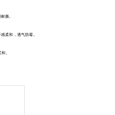
裂耐撕。
手感柔和，透气防霉。
柔和。