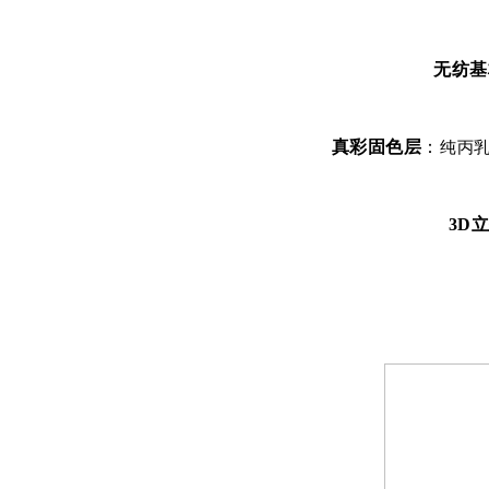
无纺基
真彩固色层
：
纯丙
3D