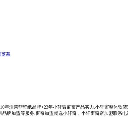
满落幕
借10年沃莱菲壁纸品牌+23年小轩窗窗帘产品实力,小轩窗整体软
帘品牌加盟等服务.
窗帘加盟就选小轩窗，小轩窗窗帘加盟联系电话0575