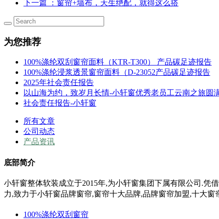
下一篇
：窗帘+墙布，天生绝配，就得这么搭
为您推荐
100%涤纶双刮窗帘面料（KTR-T300） 产品碳足迹报告
100%涤纶浸浆透景窗帘面料（D-23052产品碳足迹报告
2025年社会责任报告
以山海为约，致岁月长情-小轩窗优秀老员工云南之旅圆
社会责任报告-小轩窗
所有文章
公司动态
产品资讯
底部简介
小轩窗整体软装成立于2015年,为小轩窗集团下属有限公司.凭
力,
致力于小轩窗
品牌窗帘,窗帘十大品牌,品牌窗帘加盟,十大窗
100%涤纶双刮窗帘