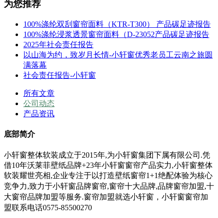
为您推荐
100%涤纶双刮窗帘面料（KTR-T300） 产品碳足迹报告
100%涤纶浸浆透景窗帘面料（D-23052产品碳足迹报告
2025年社会责任报告
以山海为约，致岁月长情-小轩窗优秀老员工云南之旅圆
满落幕
社会责任报告-小轩窗
所有文章
公司动态
产品资讯
底部简介
小轩窗整体软装成立于2015年,为小轩窗集团下属有限公司.凭
借10年沃莱菲壁纸品牌+23年小轩窗窗帘产品实力,小轩窗整体
软装耀世亮相,企业专注于以打造壁纸窗帘1+1绝配体验为核心
竞争力,
致力于小轩窗
品牌窗帘,窗帘十大品牌,品牌窗帘加盟,十
大窗帘品牌加盟等服务.
窗帘加盟就选小轩窗，小轩窗窗帘加
盟联系电话0575-85500270