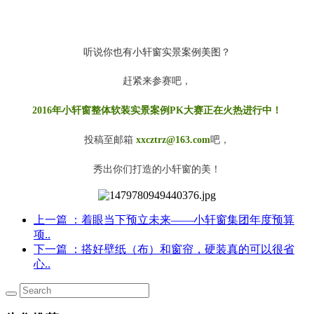
听说你也有小轩窗实景案例美图？
赶紧来参赛吧，
2016年小轩窗整体软装实景案例PK大赛正在火热进行中！
投稿至邮箱 
xxcztrz@163.com
吧，
秀出你们打造的小轩窗的美！
上一篇
：着眼当下预立未来——小轩窗集团年度预算
项..
下一篇
：搭好壁纸（布）和窗帘，硬装真的可以很省
心..