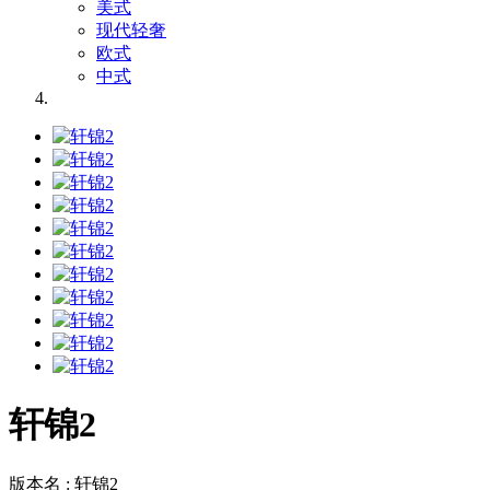
美式
现代轻奢
欧式
中式
轩锦2
版本名 : 轩锦2