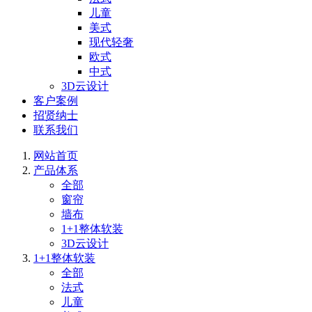
儿童
美式
现代轻奢
欧式
中式
3D云设计
客户案例
招贤纳士
联系我们
网站首页
产品体系
全部
窗帘
墙布
1+1整体软装
3D云设计
1+1整体软装
全部
法式
儿童