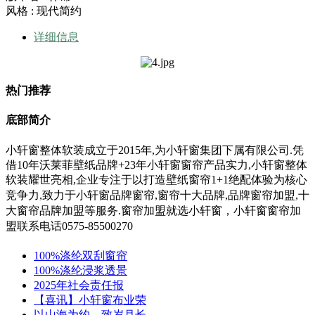
风格 : 现代简约
详细信息
热门推荐
底部简介
小轩窗整体软装成立于2015年,为小轩窗集团下属有限公司.凭
借10年沃莱菲壁纸品牌+23年小轩窗窗帘产品实力,小轩窗整体
软装耀世亮相,企业专注于以打造壁纸窗帘1+1绝配体验为核心
竞争力,
致力于小轩窗
品牌窗帘,窗帘十大品牌,品牌窗帘加盟,十
大窗帘品牌加盟等服务.
窗帘加盟就选小轩窗，小轩窗窗帘加
盟联系电话0575-85500270
100%涤纶双刮窗帘
100%涤纶浸浆透景
2025年社会责任报
【喜讯】小轩窗布业荣
以山海为约，致岁月长