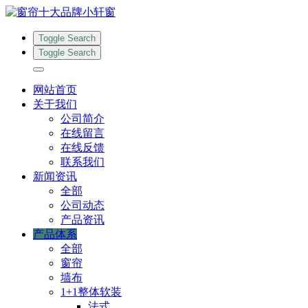
Toggle Search
Toggle Search
网站首页
关于我们
公司简介
在线留言
在线反馈
联系我们
新闻资讯
全部
公司动态
产品资讯
产品体系
全部
窗帘
墙布
1+1整体软装
法式