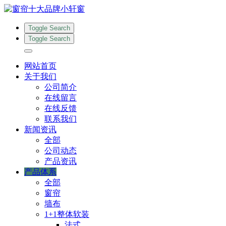
Toggle Search
Toggle Search
网站首页
关于我们
公司简介
在线留言
在线反馈
联系我们
新闻资讯
全部
公司动态
产品资讯
产品体系
全部
窗帘
墙布
1+1整体软装
法式