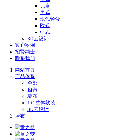
儿童
美式
现代轻奢
欧式
中式
3D云设计
客户案例
招贤纳士
联系我们
网站首页
产品体系
全部
窗帘
墙布
1+1整体软装
3D云设计
墙布