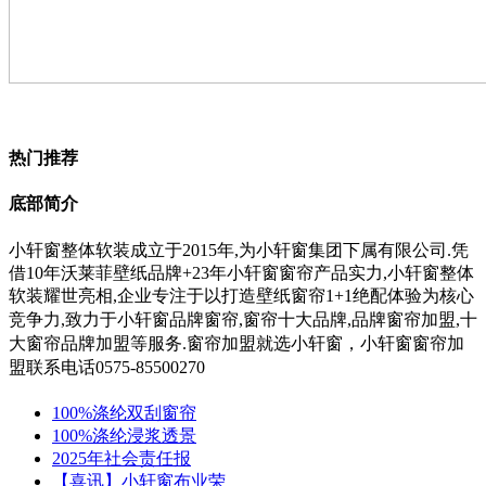
热门推荐
底部简介
小轩窗整体软装成立于2015年,为小轩窗集团下属有限公司.凭
借10年沃莱菲壁纸品牌+23年小轩窗窗帘产品实力,小轩窗整体
软装耀世亮相,企业专注于以打造壁纸窗帘1+1绝配体验为核心
竞争力,
致力于小轩窗
品牌窗帘,窗帘十大品牌,品牌窗帘加盟,十
大窗帘品牌加盟等服务.
窗帘加盟就选小轩窗，小轩窗窗帘加
盟联系电话0575-85500270
100%涤纶双刮窗帘
100%涤纶浸浆透景
2025年社会责任报
【喜讯】小轩窗布业荣