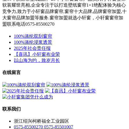
软装耀世亮相,企业专注于以打造壁纸窗帘1+1绝配体验为核心
竞争力,
致力于小轩窗
品牌窗帘,窗帘十大品牌,品牌窗帘加盟,十
大窗帘品牌加盟等服务.
窗帘加盟就选小轩窗，小轩窗窗帘加
盟联系电话0575-85500270
100%涤纶双刮窗帘
100%涤纶浸浆透景
2025年社会责任报
【喜讯】小轩窗布业荣
以山海为约，致岁月长
在线留言
联系我们
浙江绍兴柯桥福全工业园区
0575-85500270 0575-85501007