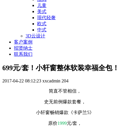
儿童
美式
现代轻奢
欧式
中式
3D云设计
客户案例
招贤纳士
联系我们
699元/套！小轩窗整体软装幸福全包！
2017-04-22 08:12:23
xxcadmin
204
简直不管相信，
史无前例爆款套餐，
小轩窗畅销爆款《卡萨兰5》
原价
1999
元/套，