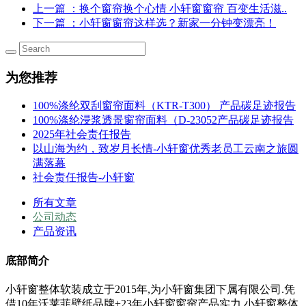
上一篇
：换个窗帘换个心情 小轩窗窗帘 百变生活滋..
下一篇
：小轩窗窗帘这样选？新家一分钟变漂亮！
为您推荐
100%涤纶双刮窗帘面料（KTR-T300） 产品碳足迹报告
100%涤纶浸浆透景窗帘面料（D-23052产品碳足迹报告
2025年社会责任报告
以山海为约，致岁月长情-小轩窗优秀老员工云南之旅圆
满落幕
社会责任报告-小轩窗
所有文章
公司动态
产品资讯
底部简介
小轩窗整体软装成立于2015年,为小轩窗集团下属有限公司.凭
借10年沃莱菲壁纸品牌+23年小轩窗窗帘产品实力,小轩窗整体