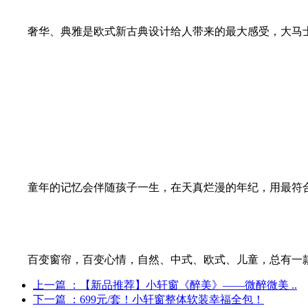
奢华、典雅是欧式新古典设计给人带来的最大感受，大马士
童年的记忆会伴随孩子一生，在天真烂漫的年纪，用最符合
百变窗帘，百变心情，自然、中式、欧式、儿童，总有一款
上一篇
：【新品推荐】小轩窗《醉美》——微醉微美 ..
下一篇
：699元/套！小轩窗整体软装幸福全包！