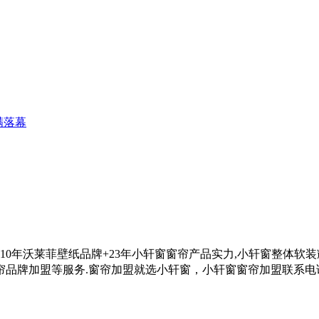
满落幕
借10年沃莱菲壁纸品牌+23年小轩窗窗帘产品实力,小轩窗整体软
帘品牌加盟等服务.
窗帘加盟就选小轩窗，小轩窗窗帘加盟联系电话0575