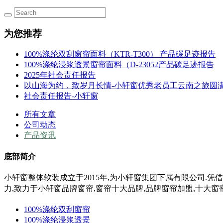
为您推荐
100%涤纶双刮窗帘面料（KTR-T300） 产品碳足迹报告
100%涤纶浸浆透景窗帘面料（D-23052产品碳足迹报告
2025年社会责任报告
以山海为约，致岁月长情-小轩窗优秀老员工云南之旅圆
社会责任报告-小轩窗
所有文章
公司动态
产品资讯
底部简介
小轩窗整体软装成立于2015年,为小轩窗集团下属有限公司.凭
力,
致力于小轩窗
品牌窗帘,窗帘十大品牌,品牌窗帘加盟,十大窗
100%涤纶双刮窗帘
100%涤纶浸浆透景